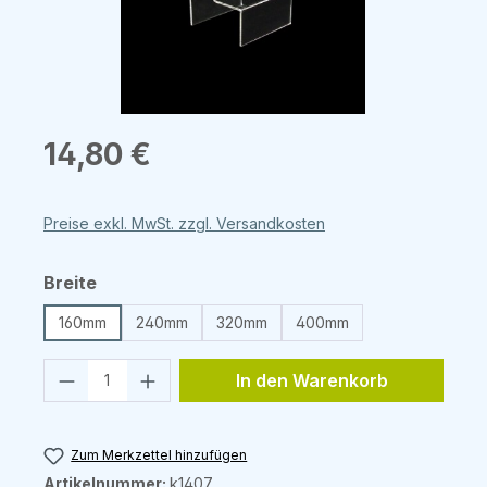
Regulärer Preis:
14,80 €
Preise exkl. MwSt. zzgl. Versandkosten
auswählen
Breite
160mm
240mm
320mm
400mm
Produkt Anzahl: Gib den gewünschten 
In den Warenkorb
Zum Merkzettel hinzufügen
Artikelnummer:
k1407