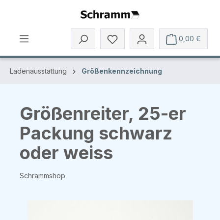
Zum Hauptinhalt springen
0,00 €
Ladenausstattung
Größenkennzeichnung
Größenreiter, 25-er
Packung schwarz
oder weiss
Schrammshop
Bildergalerie überspringen