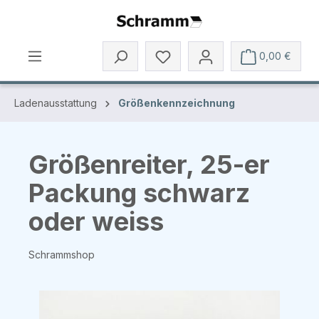
Zum Hauptinhalt springen
0,00 €
Ladenausstattung
Größenkennzeichnung
Größenreiter, 25-er
Packung schwarz
oder weiss
Schrammshop
Bildergalerie überspringen