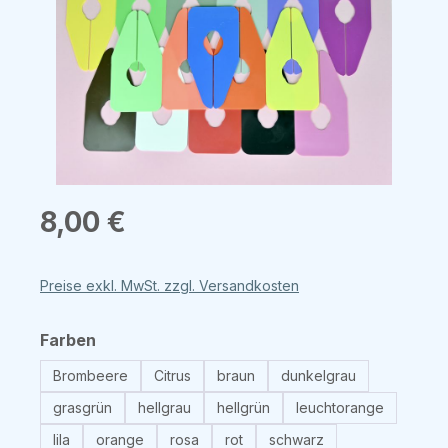
Regulärer Preis:
8,00 €
Preise exkl. MwSt. zzgl. Versandkosten
auswählen
Farben
Brombeere
Citrus
braun
dunkelgrau
grasgrün
hellgrau
hellgrün
leuchtorange
lila
orange
rosa
rot
schwarz