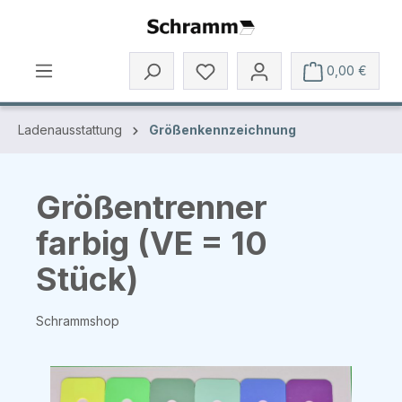
Zum Hauptinhalt springen
0,00 €
Ladenausstattung
Größenkennzeichnung
Größentrenner
farbig (VE = 10
Stück)
Schrammshop
Bildergalerie überspringen