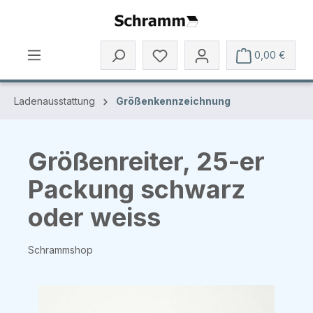
Zum Hauptinhalt springen
0,00 €
Ladenausstattung
Größenkennzeichnung
Größenreiter, 25-er
Packung schwarz
oder weiss
Schrammshop
Bildergalerie überspringen