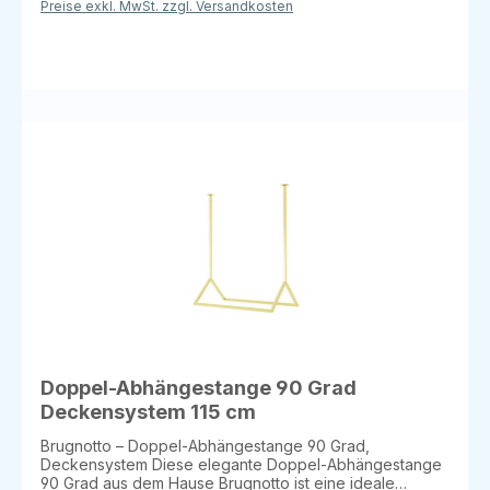
Preise exkl. MwSt. zzgl. Versandkosten
Metall Betonstein-Melamin / Sherwood-Melamin /
Mattweißes Metall Diese Trennwand besteht aus einer
Hintergrundplatte aus mattem Melamin Pietra-Beton, die
durch ihre schlichte Eleganz besticht, und einem stabilen
Würfel an der Basis aus mattem Sherwood-Melamin. Die
Regale und Kleiderbügel sind aus mattweiß lackiertem
Metall, was für eine harmonische und zeitgemäße Optik
sorgt. Perfekt geeignet als Schaufensterdisplay oder
Ausstellungsteiler für den Einzelhandel, um Produkte
stilvoll zu präsentieren und gleichzeitig Räume geschickt
zu unterteilen. Individuelle Farboptionen: Weitere
Farbkombinationen auf Anfrage erhältlich. Lieferzeit: ca.
3-4 Wochen. Ein elegantes und funktionales
Möbelstück, das Ihre Produktpräsentation auf ein neues
Level hebt.
Doppel-Abhängestange 90 Grad
Deckensystem 115 cm
Brugnotto – Doppel-Abhängestange 90 Grad,
Deckensystem Diese elegante Doppel-Abhängestange
90 Grad aus dem Hause Brugnotto ist eine ideale