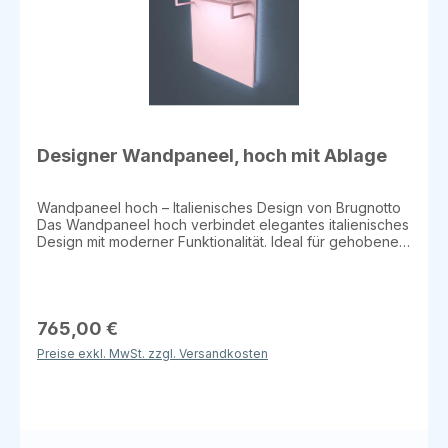
Designer Wandpaneel, hoch mit Ablage
Wandpaneel hoch – Italienisches Design von Brugnotto
Das Wandpaneel hoch verbindet elegantes italienisches
Design mit moderner Funktionalität. Ideal für gehobene
Verkaufsräume, Ausstellungen oder als stilvolles
Gestaltungselement in Wohnräumen. Maße Länge:
128 cm Tiefe: 43 cm Höhe: 128 cm Material &
Ausführungen Mattweißes Melamin / Mattschwarzes
Metall / Kristallglas Lackiertes Melamin / Lackiertes
765,00 €
Metall / Kristallglas Optional: weitere Dekore auf Anfrage
Preise exkl. MwSt. zzgl. Versandkosten
LED-Beleuchtung LED-Kantenbeleuchtung LED-Stange
Kristallglasplatte oben Vorteile & Einsatzbereiche
Elegante Kombination aus Kristallglas und metallischen
Akzenten Modernes, hochwertiges Design für
Verkaufsräume oder Wohnräume Vielseitig einsetzbar:
Wandgestaltung, Präsentation oder Dekoration