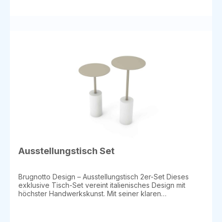
Anodic Gold lackiertes Metall Vorteile: Hochwertige
Verarbeitung – luxuriöses Design mit edlen Materialien
Stabil und langlebig – solide Konstruktion für den
täglichen Einsatz Einzigartiges asymmetrisches Design –
stilvolles Highlight für jede Verkaufsfläche Perfekt für:
Boutiquen Showrooms Designorientierte
Verkaufsflächen Lieferdauer: ca. 3-4 Wochen
Ausstellungstisch Set
Brugnotto Design – Ausstellungstisch 2er-Set Dieses
exklusive Tisch-Set vereint italienisches Design mit
höchster Handwerkskunst. Mit seiner klaren
Linienführung und der harmonischen
Materialkombination setzt es stilvolle Akzente und
eignet sich perfekt für anspruchsvolle Präsentationen in