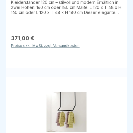
Kleiderständer 120 cm – stilvoll und modern Erhältlich in
zwei Höhen: 160 cm oder 180 cm Maße: L 120 x T 48 x H
160 cm oder L 120 x T 48 x H 180 cm Dieser elegante
Kleiderständer überzeugt durch seinen schlanken
Sockel aus mattem Pietra-Beton-Melamin und eine
champagnerfarben lackierte Metallstruktur.
Materialvarianten: Zimtfarbenes Melamin / Weiß
lackiertes Metall Betonstein-Melamin /
371,00 €
Champagnerfarben lackiertes Metall Perfekt für eine
Preise exkl. MwSt. zzgl. Versandkosten
moderne und stilvolle Präsentation von Kleidung.
Lieferdauer: ca. 3–4 Wochen