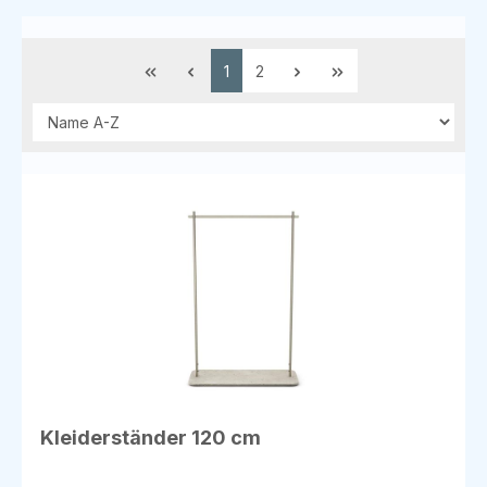
Seite
Seite
1
2
Kleiderständer 120 cm