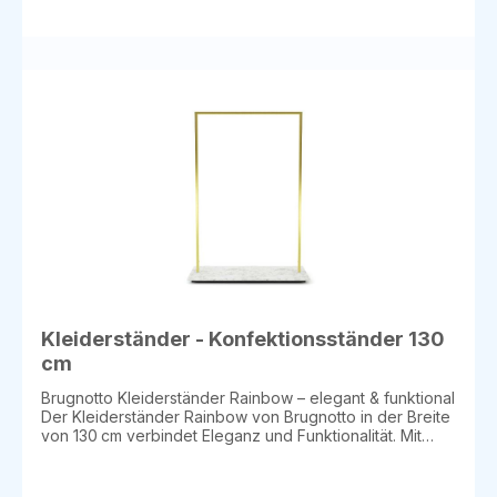
Marmor-Melamin / Poliertes Messing oder Kupfer
Braunes Walnuss-Melamin / Glänzendes Kupfer
Eukalyptus-Walnuss-Melamin / Schwarzes Metall oder
Poliertes Messing Rosa Melamin / Poliertes Messing
Blondes Eichenmelamin / Mattweiß Leder Eichenmelamin
/ Poliertes Messing Vulcano-Melamin / Bronzemetall
Optionale Ergänzungen Ablage oben (98 × 28 cm) für
zusätzlichen Stauraum Acrylschutzleiste für mehr
Stabilität und Sicherheit Vorteile Vielseitig einsetzbar in
Shops, Boutiquen, Ausstellungen oder im Einzelhandel
Funktional und dekorativ zugleich Hochwertige
Materialien für langlebige Nutzung Flexibel in Höhe und
Materialauswahl Einsatzbereiche Einzelhandel &
Boutiquen Showrooms & Messeflächen
Modepräsentation zu Hause Lieferzeit: ca. 5 Wochen
Kleiderständer - Konfektionsständer 130
cm
Brugnotto Kleiderständer Rainbow – elegant & funktional
Der Kleiderständer Rainbow von Brugnotto in der Breite
von 130 cm verbindet Eleganz und Funktionalität. Mit
einer Tiefe von 55 cm und einer Höhe von 160/180 cm
bietet er großzügigen Platz zur Präsentation von
Kleidungsstücken und dient gleichzeitig als stilvolles