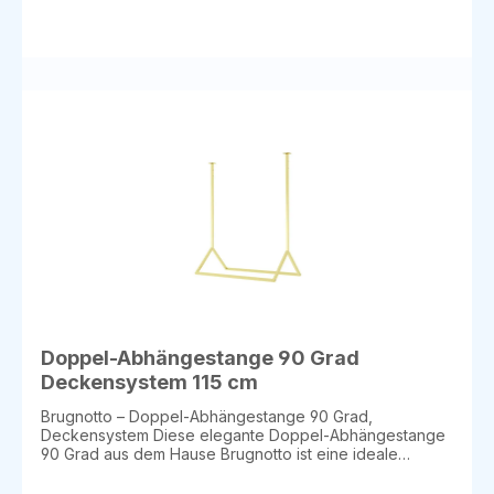
eine perfekte optische Ergänzung Weitere Längen auf
Anfrage – ideal für maßgeschneiderte Raumlösungen
Dieses hochwertige Deckensystem eignet sich
hervorragend für Boutiquen, Galerien, Showrooms und
Premium-Einzelhandel, die Wert auf eine moderne,
exklusive und langlebige Präsentation legen.
Lieferdauer: ca. 5 Wochen Setzen Sie ein stilvolles
Statement – mit zeitloser Qualität und italienischem
Design.
Doppel-Abhängestange 90 Grad
Deckensystem 115 cm
Brugnotto – Doppel-Abhängestange 90 Grad,
Deckensystem Diese elegante Doppel-Abhängestange
90 Grad aus dem Hause Brugnotto ist eine ideale
Lösung für die Präsentation von Waren in
Verkaufsräumen oder Ausstellungen. Mit ihrem