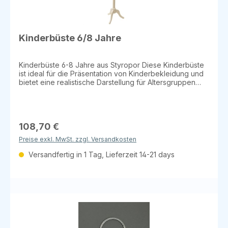
Kinderbüste 6/8 Jahre
Kinderbüste 6-8 Jahre aus Styropor Diese Kinderbüste
ist ideal für die Präsentation von Kinderbekleidung und
bietet eine realistische Darstellung für Altersgruppen
zwischen 6 und 8 Jahren. Erhältlich in den Farben weiß
oder beige, eignet sie sich für den Einsatz in
Geschäften, Boutiquen oder zur Modepräsentation.
Details: Material: Styropor Größe: 6-8 Jahre Farben:
Weiß oder Beige Erhältlich in den Ausführungen: Mit
108,70 €
Rundfuß und Halsabschluss (flach) Mit Rundfuß und
Preise exkl. MwSt. zzgl. Versandkosten
Halsabschluss (Knauf) Mit Dreibein und Halsabschluss
(Knauf) Eine ausgezeichnete Wahl für Ihre
Versandfertig in 1 Tag, Lieferzeit 14-21 days
Kinderbekleidungspräsentationen!