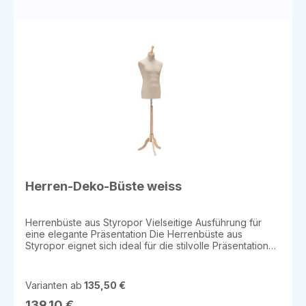
auszustatten.
Herren-Deko-Büste weiss
Herrenbüste aus Styropor Vielseitige Ausführung für
eine elegante Präsentation Die Herrenbüste aus
Styropor eignet sich ideal für die stilvolle Präsentation
von Herrenbekleidung und Accessoires. Sie ist in den
Farben weiß, schwarz oder beige erhältlich und bietet
verschiedene Ausführungen, je nach Bedarf.
Varianten ab
135,50 €
Verfügbare Ausführungen: Mit Rundfuß und
Halsabschluss (flach) Mit Dreibein und Halsabschluss
139,10 €