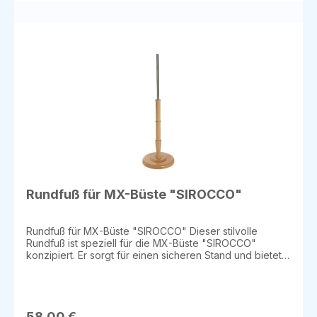
Rundfuß für MX-Büste "SIROCCO"
Rundfuß für MX-Büste "SIROCCO" Dieser stilvolle
Rundfuß ist speziell für die MX-Büste "SIROCCO"
konzipiert. Er sorgt für einen sicheren Stand und bietet
eine elegante Basis für die Präsentation von Büsten und
Figuren. Der Fuß hat eine Höhe von 60 cm und einen
Durchmesser von 29,5 cm, was ihn zu einer stabilen und
optisch ansprechenden Ergänzung für Ihre
Ausstellungsobjekte macht. Details: Kompatibel mit: MX-
58,00 €