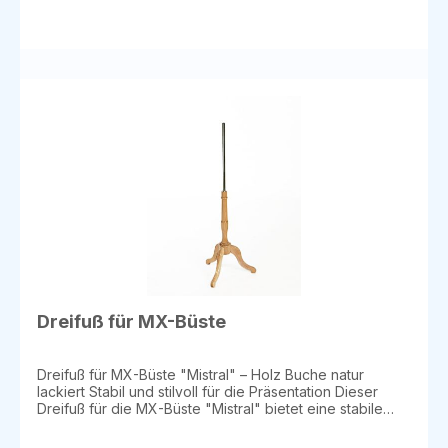
Brust 88 cm, Taille 62 cm, Hüfte 89 cm Large: Höhe
76 cm, Brust 91 cm, Taille 65 cm, Hüfte 92,5 cm X-Large:
Höhe 75 cm, Brust 95 cm, Taille 71 cm, Hüfte 100 cm XX-
Large: Höhe 78 cm, Brust 104 cm, Taille 79 cm, Hüfte
110 cm XXX-Large: Höhe 79 cm, Brust 113 cm, Taille
89 cm, Hüfte 118 cm Produktdetails: Material: Jersey-
Bezug in Beige Ohne Fuß und Halsabschluss – für eine
minimalistische, flexible Präsentation Verfügbar in
mehreren Größen – von Small bis XXX-Large Diese
Damenbüste ist die perfekte Wahl für vielseitige
Präsentationen im Mode- und Verkaufsbereich. Sie
bietet eine stabile Grundlage für Ihre Bekleidungs- oder
Accessoire-Präsentationen und ist sowohl für
Schaufenster als auch für den direkten Verkauf
geeignet.
Dreifuß für MX-Büste
Dreifuß für MX-Büste "Mistral" – Holz Buche natur
lackiert Stabil und stilvoll für die Präsentation Dieser
Dreifuß für die MX-Büste "Mistral" bietet eine stabile
und elegante Lösung für die Präsentation Ihrer
Schneiderbüste. Mit einer Höhe von 65 cm und einer