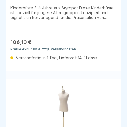
Kinderbüste 3-4 Jahre aus Styropor Diese Kinderbüste
ist speziell für jüngere Altersgruppen konzipiert und
eignet sich hervorragend für die Präsentation von
Kinderbekleidung. Sie ist in den Farben weiß oder beige
erhältlich. Details: Material: Styropor Größe: 3-4 Jahre
Farben: Weiß oder Beige Erhältlich in den Ausführungen:
Mit Rundfuß und Halsabschluss (flach) Mit Rundfuß und
Halsabschluss (Knauf) Mit Dreibein und Halsabschluss
106,10 €
(Knauf) Perfekt für den Einsatz in Boutiquen oder für die
Preise exkl. MwSt. zzgl. Versandkosten
Modepräsentation im Geschäft!
Versandfertig in 1 Tag, Lieferzeit 14-21 days