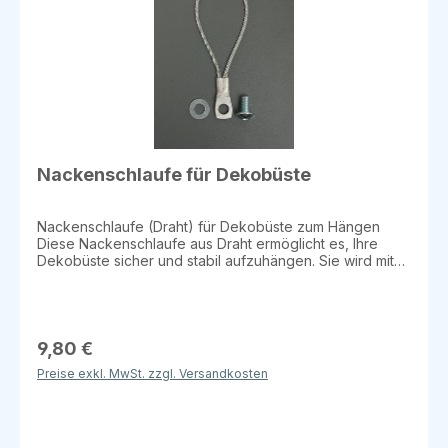
Nackenschlaufe für Dekobüste
Nackenschlaufe (Draht) für Dekobüste zum Hängen
Diese Nackenschlaufe aus Draht ermöglicht es, Ihre
Dekobüste sicher und stabil aufzuhängen. Sie wird mit
einer M10-Schraube geliefert und eignet sich perfekt für
die Präsentation von Büsten und Torsos in
Schaufenstern oder Ausstellungsräumen. Details:
Material: Draht Verwendung: Zum Aufhängen von
Dekobüsten Inklusive Schraube: M10 Praktisch: Bietet
9,80 €
eine einfache Möglichkeit, Büsten sicher an Wänden
Preise exkl. MwSt. zzgl. Versandkosten
oder Ständern zu befestigen Ideal für den Einsatz im
Einzelhandel, auf Messen oder in Ausstellungsräumen!