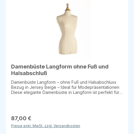
Schaufenster Flexibel kombinierbar, einfach zu
transportieren – die perfekte Wahl für den
professionellen Einsatz.
Damenbüste Langform ohne Fuß und
Halsabschluß
Damenbüste Langform – ohne Fuß und Halsabschluss
Bezug in Jersey Beige – Ideal für Modepräsentationen
Diese elegante Damenbüste in Langform ist perfekt für
die Präsentation von Oberbekleidung, Accessoires oder
Schmuck. Der Jersey-Bezug in Beige verleiht der Büste
eine moderne, zeitlose Optik, die sich ideal in
verschiedenen Verkaufsumgebungen integrieren lässt.
Der Bezug ist angenehm weich und strapazierfähig –
87,00 €
perfekt für den täglichen Gebrauch in Ateliers oder
Preise exkl. MwSt. zzgl. Versandkosten
Schaufenstern. Größen & Maße: Small: Höhe 73 cm, Brust
83,5 cm, Taille 53 cm, Hüfte 84 cm Medium: Höhe 74 cm,