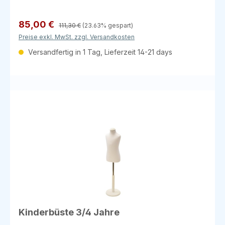
Größe: 10/12 Jahre Farben: Weiß oder Beige Erhältlich in
den Ausführungen: Mit Rundfuß und Halsabschluss
(flach) Mit Rundfuß und Halsabschluss (Knauf) Mit
85,00 €
111,30 €
(23.63% gespart)
Dreibein und Halsabschluss (Knauf) Ideal für die
Preise exkl. MwSt. zzgl. Versandkosten
Präsentation von Kindermode in Geschäften oder für
Ausstellungen!
Versandfertig in 1 Tag, Lieferzeit 14-21 days
Kinderbüste 3/4 Jahre