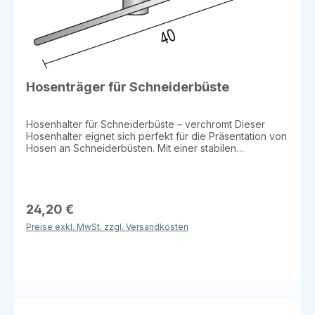
Hosenträger für Schneiderbüste
Hosenhalter für Schneiderbüste – verchromt Dieser
Hosenhalter eignet sich perfekt für die Präsentation von
Hosen an Schneiderbüsten. Mit einer stabilen
Konstruktion und einer verchromten Oberfläche sorgt er
für eine elegante und funktionale Präsentation. Details:
Länge: 40 cm Tiefe: 5 cm Kompatibel mit: 25 mm
Rundrohr Oberfläche: Verchromt Dieser Hosenhalter ist
ideal für den professionellen Einsatz in Modegeschäften
24,20 €
oder Ausstellungen, um Hosen an Schneiderbüsten
Preise exkl. MwSt. zzgl. Versandkosten
sicher zu befestigen und ansprechend zu präsentieren.