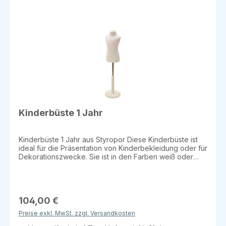
Kinderbüste 1 Jahr
Kinderbüste 1 Jahr aus Styropor Diese Kinderbüste ist
ideal für die Präsentation von Kinderbekleidung oder für
Dekorationszwecke. Sie ist in den Farben weiß oder
beige erhältlich und bietet eine stabile Grundlage für
Ihre Präsentationen. Details: Material: Styropor Größe: 1
Jahr Farben: Weiß oder Beige Erhältlich in den
Ausführungen: Mit Rundfuß und Halsabschluss (flach) Mit
Rundfuß und Halsabschluss (Knauf) Perfekt für die
104,00 €
Präsentation von Kinderbekleidung in Ihrem Geschäft
Preise exkl. MwSt. zzgl. Versandkosten
oder für spezielle Ausstellungen!