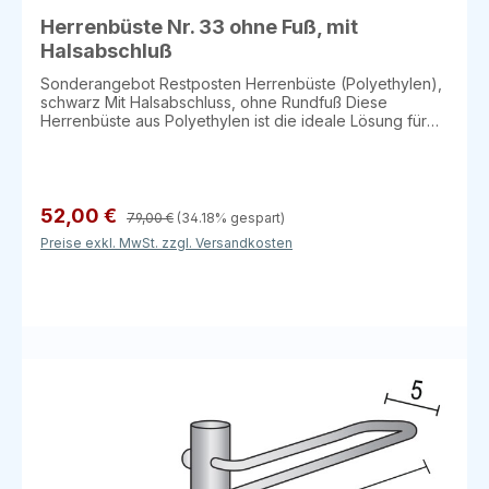
Herrenbüste Nr. 33 ohne Fuß, mit
Halsabschluß
Sonderangebot Restposten Herrenbüste (Polyethylen),
schwarz Mit Halsabschluss, ohne Rundfuß Diese
Herrenbüste aus Polyethylen ist die ideale Lösung für
die Präsentation von Herrenbekleidung. Mit einem
eleganten schwarzen Design und einem Halsabschluss
eignet sich diese Büste hervorragend für den Einsatz in
Geschäften oder zur Anprobe von Kleidungsstücken.
Maße: Höhe: 76 cm Brust: 94 cm Taille: 83 cm Hüfte: 94
52,00 €
79,00 €
(34.18% gespart)
cm Details: Material: Polyethylen Farbe: Schwarz Mit
Preise exkl. MwSt. zzgl. Versandkosten
Halsabschluss Ohne Rundfuß Hinweis: Restposten – Nur
solange der Vorrat reicht!