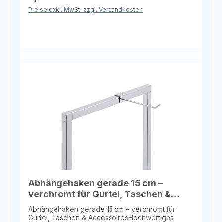
für Taschen, Gürtel und andere Accessoires –
Preise exkl. MwSt. zzgl. Versandkosten
sorgt für übersichtliche und platzsparende
Präsentation.Vorteile & EinsatzbereicheStabile,
elegante PräsentationGeeignet für gewerblichen
Einsatz oder ZuhauseÜbersichtlich und
platzsparendSchnell und einfach zu montieren
Abhängehaken gerade 15 cm –
verchromt für Gürtel, Taschen &
Accessoires
Abhängehaken gerade 15 cm – verchromt für
Gürtel, Taschen & AccessoiresHochwertiges