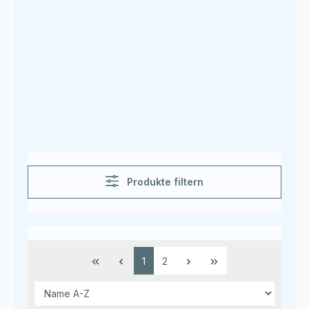
Produkte filtern
Seite
Seite
1
2