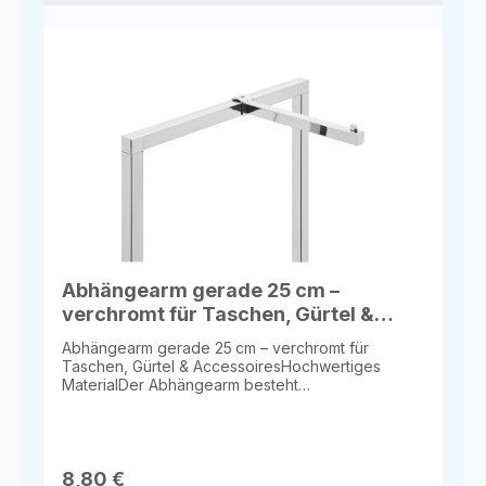
Abhängearm gerade 25 cm –
verchromt für Taschen, Gürtel &
Accessoires
Abhängearm gerade 25 cm – verchromt für
Taschen, Gürtel & AccessoiresHochwertiges
MaterialDer Abhängearm besteht
aus verchromtem Vierkantrohr 20 x 20 mm und
garantiert stabile und langlebige
Qualität.Praktische MaßeLänge: 25 cmPassend für
Abhängeständer aus Vierkantrohr
25 x 25 mmVielseitige EinsatzmöglichkeitenIdeal
8,80 €