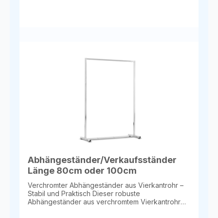
Stellteller bieten zusätzlichen Halt und Sicherheit,
selbst bei voller Beladung. Transparente
Lackierung Die moderne, transparente Lackierung
verleiht dem Ständer einen stilvollen, zeitgemäßen
Look, passend für jede Einrichtung. Verschiedene
Längen Erhältlich in zwei Längen: 71 cm –
kompakte Lösung für kleinere Räume 99 cm –
großzügiger Stauraum für größere
Kleidungsstücke Produktdetails im Überblick
Material: Vierkantrohr, transparent lackiert Höhe:
154 cm Längen: 71 cm oder 99 cm Stellteller: stabil
Einsatzbereich: privat & gewerblich Ideal für
Shops, Boutiquen und Showrooms Private
Garderoben oder Ankleidezimmer Stilvolle und
funktionale Kleidungspräsentation
Abhängeständer/Verkaufsständer
Länge 80cm oder 100cm
Verchromter Abhängeständer aus Vierkantrohr –
Stabil und Praktisch Dieser robuste
Abhängeständer aus verchromtem Vierkantrohr
vereint Funktionalität mit modernem Design. Ideal