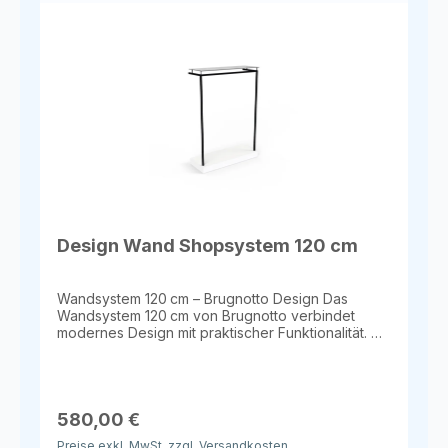
anderen Accessoires Einsatzbereiche
Einzelhandel & Shops Messen & Ausstellungen
Schlafzimmer, Ankleidezimmer oder Wohnzimmer
Design Wand Shopsystem 120 cm
Wandsystem 120 cm – Brugnotto Design Das
Wandsystem 120 cm von Brugnotto verbindet
modernes Design mit praktischer Funktionalität. Mit
seiner klaren Formsprache, stabilen Standplatte
und Kristallglas-Ablage eignet es sich ideal für
Shops, Showrooms oder stilvolle Wohnräume.
Maße Länge: 120 cm Tiefe: 45 cm Höhe: 166 cm
Materialien & Oberflächen Mattweißes oder
580,00 €
lackiertes Melamin Mattschwarzes oder lackiertes
Preise exkl. MwSt. zzgl. Versandkosten