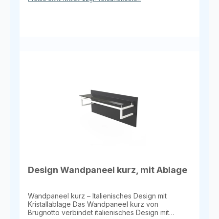
Metall Ablage aus hochwertigem Kristallglas
Vorteile & Einsatzbereiche Elegante Präsentation
von Kleidung, Accessoires oder Dekorartikeln
Vielseitig kombinierbar in Retail- oder Showroom-
Konzepten Optional mit LED-Beleuchtung unter
der Kleiderstange für stimmungsvolle Effekte
Hochwertige Verarbeitung und langlebige
Materialien Verschiedene Holzdekore verfügbar
für individuelle Raumgestaltung Lieferzeit Ca. 5
Wochen
Design Wandpaneel kurz, mit Ablage
Wandpaneel kurz – Italienisches Design mit
Kristallablage Das Wandpaneel kurz von
Brugnotto verbindet italienisches Design mit