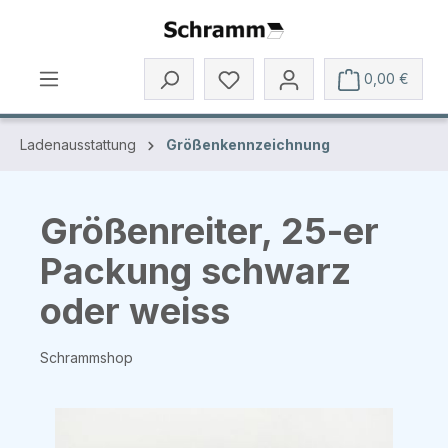
Zum Hauptinhalt springen
0,00 €
Ladenausstattung
Größenkennzeichnung
Größenreiter, 25-er
Packung schwarz
oder weiss
Schrammshop
Bildergalerie überspringen