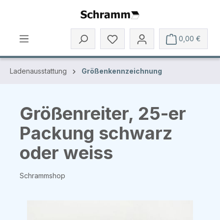
Zum Hauptinhalt springen
0,00 €
Ladenausstattung
Größenkennzeichnung
Größenreiter, 25-er
Packung schwarz
oder weiss
Schrammshop
Bildergalerie überspringen