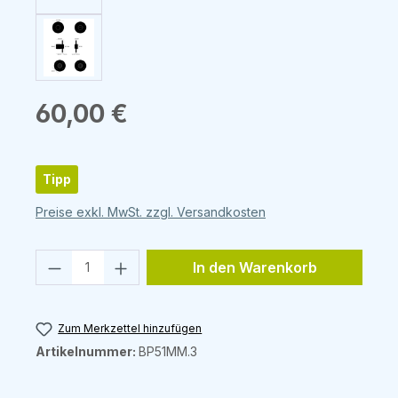
Regulärer Preis:
60,00 €
Tipp
Preise exkl. MwSt. zzgl. Versandkosten
Produkt Anzahl: Gib den gewünschten 
In den Warenkorb
Zum Merkzettel hinzufügen
Artikelnummer:
BP51MM.3