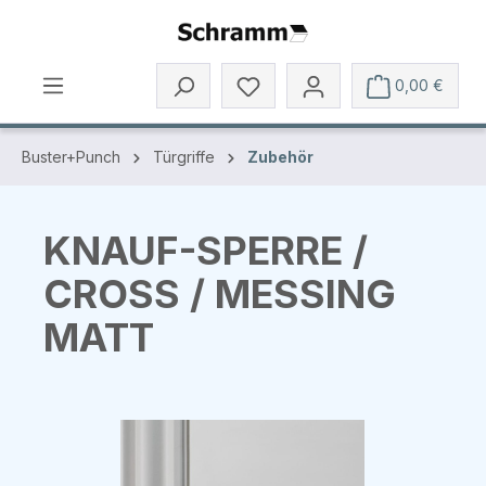
Zum Hauptinhalt springen
0,00 €
Buster+Punch
Türgriffe
Zubehör
KNAUF-SPERRE /
CROSS / MESSING
MATT
Bildergalerie überspringen