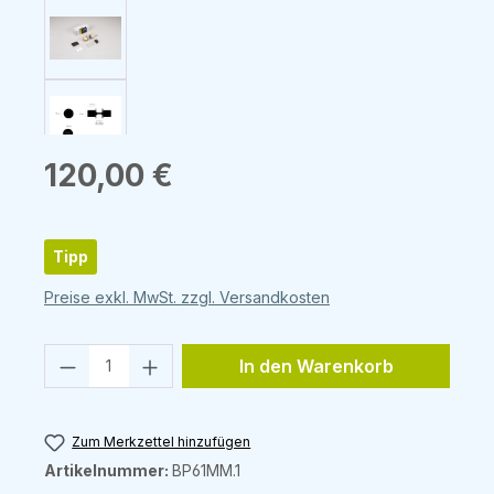
Regulärer Preis:
120,00 €
Tipp
Preise exkl. MwSt. zzgl. Versandkosten
Produkt Anzahl: Gib den gewünschten 
In den Warenkorb
Zum Merkzettel hinzufügen
Artikelnummer:
BP61MM.1