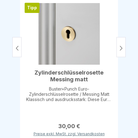
Tipp
Zylinderschlüsselrosette
Messing matt
Buster+Punch Euro-
Zylinderschlüsselrosette / Messing Matt
Klassisch und ausdrucksstark: Diese Euro-
Schlüsselrosette aus massivem Metall mit
mattem Messing-Finish ist die perfekte
Ergänzung für stilvolle Innentüren.
Produktdetails: Aus massivem Metall mit
edlem Messing Matt-Finish Geeignet für
30,00 €
Eurozylinder Ideal für den Innenbereich
Preise exkl. MwSt. zzgl. Versandkosten
Perfekt kombinierbar mit unseren