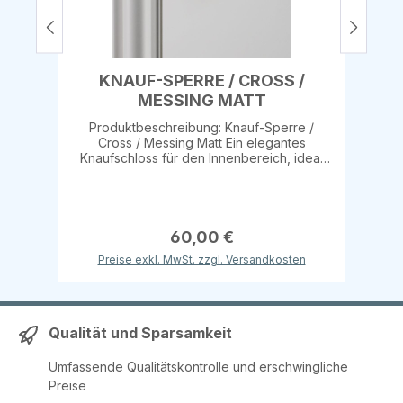
KNAUF-SPERRE / CROSS /
MESSING MATT
Produktbeschreibung: Knauf-Sperre /
Cross / Messing Matt Ein elegantes
Knaufschloss für den Innenbereich, ideal
für Badezimmer- und Toilettentüren. Dieser
solide Knauf aus massivem Metall
kombiniert Funktionalität mit einem edlen
matt-messing Finish. Mit den
diamantgeschliffenen Rändeldetails sorgt
60,00 €
der Knauf bei jeder Berührung für eine
Preise exkl. MwSt. zzgl. Versandkosten
angenehme, luxuriöse Haptik. Merkmale:
Material: Massives Metall mit matt-messing
Finish für ein edles, modernes Aussehen
Design: Solider Knauf mit
diamantgeschliffenen Rändeldetails, die
Qualität und Sparsamkeit
das Produkt besonders haptisch und
ansprechend machen Verwendung: Ideal
Umfassende Qualitätskontrolle und erschwingliche
für Innentüren, speziell Badezimmer- und
Preise
Toilettentüren Kombinationsmöglichkeiten:
Perfekt kombinierbar mit unseren