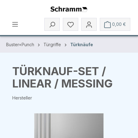
Zum Hauptinhalt springen
0,00 €
Buster+Punch
Türgriffe
Türknäufe
TÜRKNAUF-SET /
LINEAR / MESSING
Hersteller
Bildergalerie überspringen