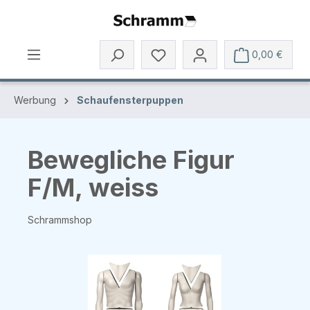
Zum Hauptinhalt springen
0,00 €
Werbung
Schaufensterpuppen
Bewegliche Figur
F/M, weiss
Schrammshop
Bildergalerie überspringen