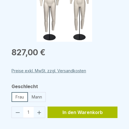
Regulärer Preis:
827,00 €
Preise exkl. MwSt. zzgl. Versandkosten
auswählen
Geschlecht
Frau
Mann
Produkt Anzahl: Gib den gewünschten 
In den Warenkorb