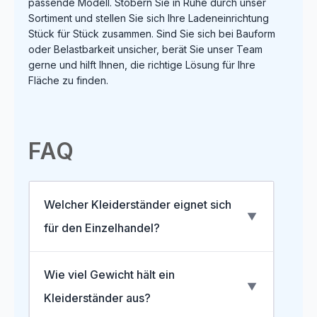
passende Modell. Stöbern Sie in Ruhe durch unser
Sortiment und stellen Sie sich Ihre Ladeneinrichtung
Stück für Stück zusammen. Sind Sie sich bei Bauform
oder Belastbarkeit unsicher, berät Sie unser Team
gerne und hilft Ihnen, die richtige Lösung für Ihre
Fläche zu finden.
FAQ
Welcher Kleiderständer eignet sich
▼
für den Einzelhandel?
Im Handel haben sich mobile Rollständer
Wie viel Gewicht hält ein
und kapazitätsstarke Doppelständer aus
▼
verchromtem Stahl bewährt. Für die gezielte
Kleiderständer aus?
Präsentation einzelner Stücke ergänzen