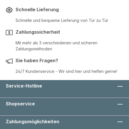
Öffentliche Einrichtungen und Empfangsbereiche
Effektive Werbung im Außenbereich Ob
Schnelle Lieferung
Sonderangebote, Veranstaltungen, Speisekarten oder
wichtige Informationen – mit dem Kundenstopper A2
Schnelle und bequeme Lieferung von Tür zu Tür
präsentieren Sie Ihre Inhalte professionell und
aufmerksamkeitsstark. Die robuste Verarbeitung und die
hohe Wetterbeständigkeit machen ihn zu einer
Zahlungssicherheit
langlebigen Werbelösung für den täglichen
Außeneinsatz. Jetzt Kundenstopper A2 Outdoor
Mit mehr als 3 verschiedenen und sicheren
bestellen und Werbebotschaften sichtbar in Szene
Zahlungsmethoden
setzen.
Sie haben Fragen?
24/7 Kundenservice - Wir sind hier und helfen gerne!
Service-Hotline
Shopservice
Zahlungsmöglichkeiten