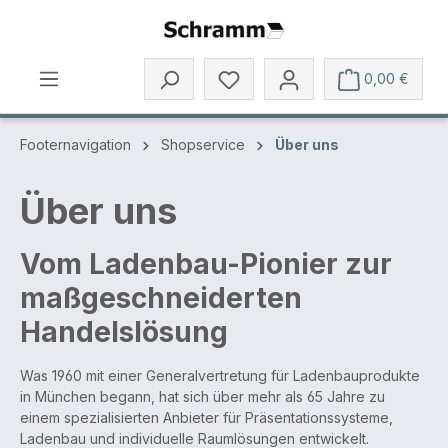
Zum Hauptinhalt springen
Du hast 0 Produkte auf dem 
0,00 €
Footernavigation
Shopservice
Über uns
Über uns
Vom Ladenbau-Pionier zur
maßgeschneiderten
Handelslösung
Was 1960 mit einer Generalvertretung für Ladenbauprodukte
in München begann, hat sich über mehr als 65 Jahre zu
einem spezialisierten Anbieter für Präsentationssysteme,
Ladenbau und individuelle Raumlösungen entwickelt.