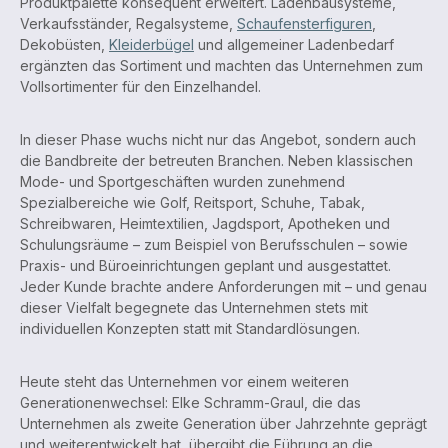
Produktpalette konsequent erweitert. Ladenbausysteme,
Verkaufsständer, Regalsysteme,
Schaufensterfiguren
,
Dekobüsten,
Kleiderbügel
und allgemeiner Ladenbedarf
ergänzten das Sortiment und machten das Unternehmen zum
Vollsortimenter für den Einzelhandel.
In dieser Phase wuchs nicht nur das Angebot, sondern auch
die Bandbreite der betreuten Branchen. Neben klassischen
Mode- und Sportgeschäften wurden zunehmend
Spezialbereiche wie Golf, Reitsport, Schuhe, Tabak,
Schreibwaren, Heimtextilien, Jagdsport, Apotheken und
Schulungsräume – zum Beispiel von Berufsschulen – sowie
Praxis- und Büroeinrichtungen geplant und ausgestattet.
Jeder Kunde brachte andere Anforderungen mit – und genau
dieser Vielfalt begegnete das Unternehmen stets mit
individuellen Konzepten statt mit Standardlösungen.
Heute steht das Unternehmen vor einem weiteren
Generationenwechsel: Elke Schramm-Graul, die das
Unternehmen als zweite Generation über Jahrzehnte geprägt
und weiterentwickelt hat, übergibt die Führung an die