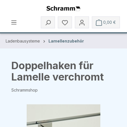
Zum Hauptinhalt springen
0,00 €
Ladenbausysteme
Lamellenzubehör
Doppelhaken für
Lamelle verchromt
Schrammshop
Bildergalerie überspringen