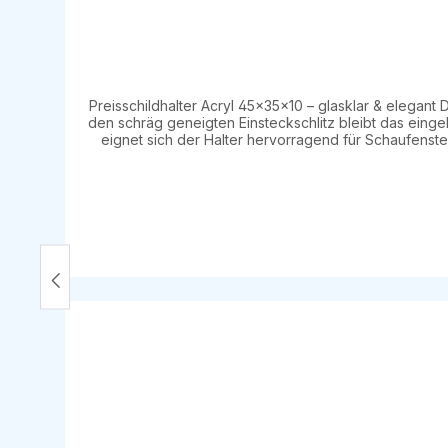
Preisschildhalter Acryl 45×35×10 – glasklar & elegant 
den schräg geneigten Einsteckschlitz bleibt das einge
eignet sich der Halter hervorragend für Schaufenster, Regal
Maße: – 45 × 35 mm – 27 × 10 mm – 24 mm Stärke: 3 mm Für Kartonstärke: Bis 1,9 mm Form: Schräger Einsteckschlitz für optimale Lesbarkeit Ideal für Einzelhandel Schaufenster &
Vitrinen Gastronomie & Buffetbeschilderung Hotels Präsentationen & Ausstellungen Der Halter ist robust, unauffällig und sorgt für eine professionelle Präsentation von Preisen,