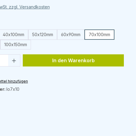
MwSt. zzgl. Versandkosten
swählen
40x100mm
50x120mm
60x90mm
70x100mm
100x150mm
Anzahl: Gib den gewünschten Wert ein 
In den Warenkorb
ttel hinzufügen
er:
lo7x10