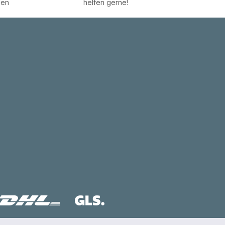
den
helfen gerne!