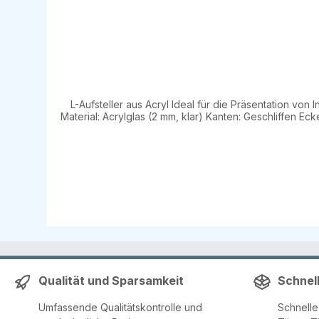
L-Aufsteller aus Acryl Ideal für die Präsentation von
Material: Acrylglas (2 mm, klar) Kanten: Geschliffen Ecken: Gerundet Erhältlich in den Formaten: DIN A4 DIN A5 DIN A6 DIN A7 DIN-Lang Perfekt für den Einsatz in Geschäften, Büros
Qualität und Sparsamkeit
Schnel
Umfassende Qualitätskontrolle und
Schnell