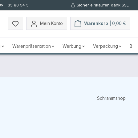
89 - 35 80 54 5
Sicher einkaufen dank SSL
Mein Konto
Warenkorb |
0,00 €
g
Warenpräsentation
Werbung
Verpackung
Bus
Schrammshop
s: