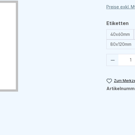
Preise exkl. 
au
Etiketten
40x60mm
80x120mm
Produkt 
Zum Merkze
Artikelnumm