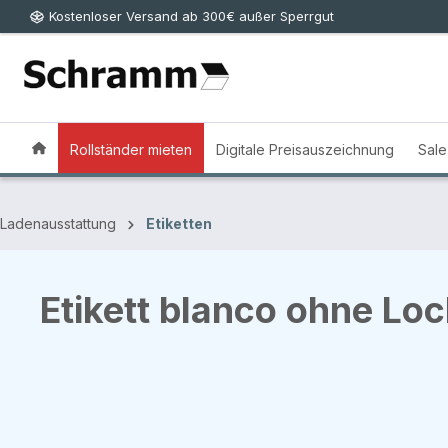
Kostenloser Versand ab 300€ außer Sperrgut
 Hauptinhalt springen
Zur Suche springen
Zur Hauptnavigation springen
Rollständer mieten
Digitale Preisauszeichnung
Sale
Ladenausstattung
Etiketten
Etikett blanco ohne Lo
Bildergalerie überspringen