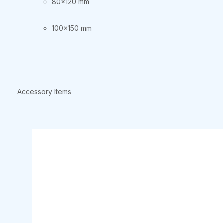
80×120 mm
100×150 mm
Accessory Items
Produktgalerie überspringen