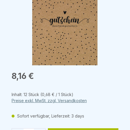
Bildergalerie überspringen
Regulärer Preis:
8,16 €
Inhalt:
12 Stück
(0,68 € / 1 Stück)
Preise exkl. MwSt. zzgl. Versandkosten
Sofort verfügbar, Lieferzeit: 3 days