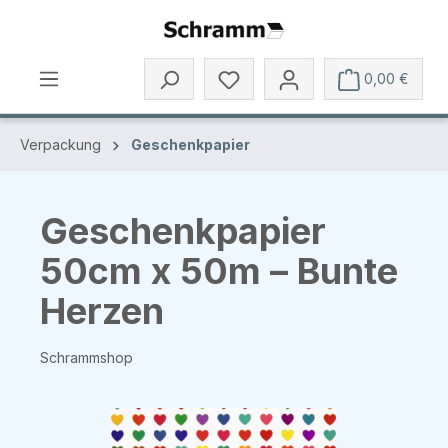
Zum Hauptinhalt springen
0,00 €
Verpackung
Geschenkpapier
Geschenkpapier
50cm x 50m – Bunte
Herzen
Schrammshop
Bildergalerie überspringen