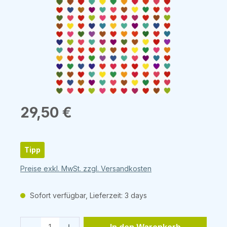
Regulärer Preis:
29,50 €
Tipp
Preise exkl. MwSt. zzgl. Versandkosten
Sofort verfügbar, Lieferzeit: 3 days
Produkt Anzahl: Gib den gewünschten 