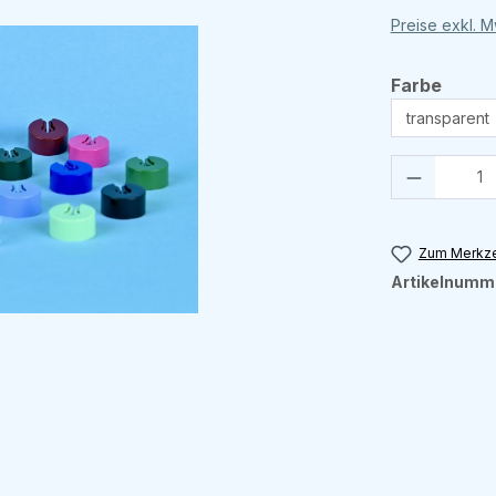
Preise exkl. 
ausw
Farbe
Produkt 
Zum Merkze
Artikelnumm