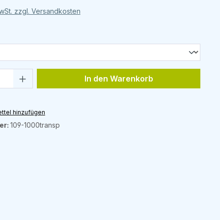
MwSt. zzgl. Versandkosten
ählen
Anzahl: Gib den gewünschten Wert ein 
In den Warenkorb
ttel hinzufügen
er:
109-1000transp