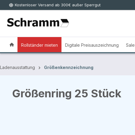
Kostenloser Versand ab 300€ außer Sperrgut
 Hauptinhalt springen
Zur Suche springen
Zur Hauptnavigation springen
Rollständer mieten
Digitale Preisauszeichnung
Sale
Ladenausstattung
Größenkennzeichnung
Größenring 25 Stück
Bildergalerie überspringen