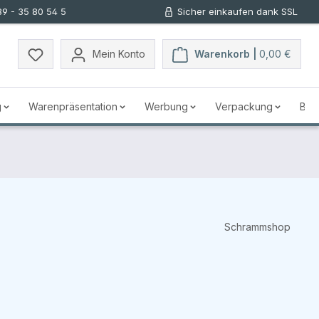
89 - 35 80 54 5
Sicher einkaufen dank SSL
Mein Konto
Warenkorb |
0,00 €
g
Warenpräsentation
Werbung
Verpackung
Bus
Schrammshop
s: