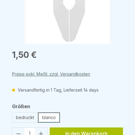
Regulärer Preis:
1,50 €
Preise exkl. MwSt. zzgl. Versandkosten
Versandfertig in 1 Tag, Lieferzeit 14 days
auswählen
Größen
bedruckt
blanco
Produkt Anzahl: Gib den gewünschten 
In den Warenkorb