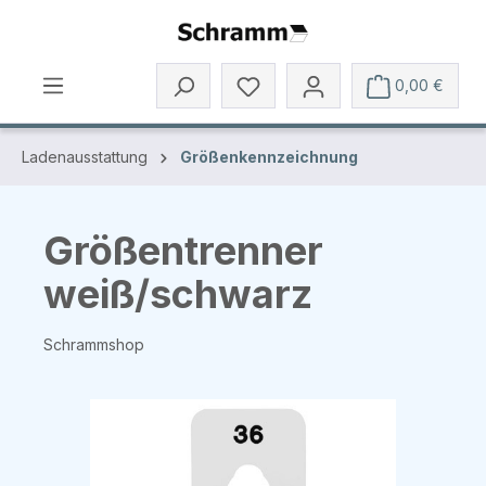
Zum Hauptinhalt springen
0,00 €
Ladenausstattung
Größenkennzeichnung
Größentrenner
weiß/schwarz
Schrammshop
Bildergalerie überspringen