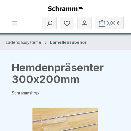
Zum Hauptinhalt springen
0,00 €
Ladenbausysteme
Lamellenzubehör
Hemdenpräsenter
300x200mm
Schrammshop
Bildergalerie überspringen