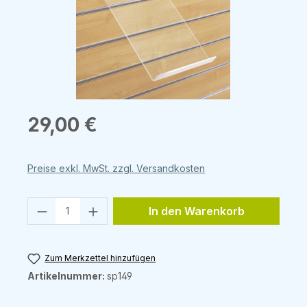
Regulärer Preis:
29,00 €
Preise exkl. MwSt. zzgl. Versandkosten
Produkt Anzahl: Gib den gewünschten 
In den Warenkorb
Zum Merkzettel hinzufügen
Artikelnummer:
sp149