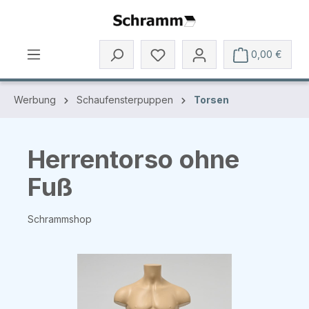
Zum Hauptinhalt springen
0,00 €
Werbung
Schaufensterpuppen
Torsen
Herrentorso ohne
Fuß
Schrammshop
Bildergalerie überspringen