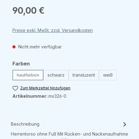
Regulärer Preis:
90,00 €
Preise exkl. MwSt. zzgl. Versandkosten
Nicht mehr verfügbar
auswählen
Farben
hautfarben
schwarz
transluzent
weiß
(Diese Option ist zurzeit nicht verfügbar.)
Zum Merkzettel hinzufügen
Artikelnummer:
mx326-0
Beschreibung
Herrentorso ohne Fuß Mit Rücken- und Nackenaufnahme