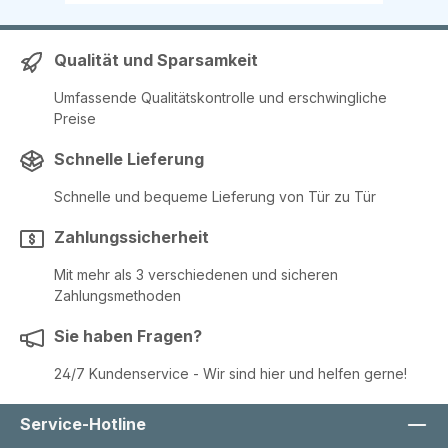
Rohrdurchmesser: Ø 25 mm
Höhenverstellbar: Von 95 cm bis 165 cm
Farbe: Verchromt Eigenschaften:
Verstellbarkeit: Ermöglicht eine individuelle
Qualität und Sparsamkeit
Anpassung der Höhe für unterschiedliche
Präsentationen. Stabilität: Robuste
Umfassende Qualitätskontrolle und erschwingliche
Fußplatte sorgt für sicheren Stand und
Preise
verhindert Wackeln. Vielseitigkeit: Ideal für
die Präsentation von verschiedenen
Torso-Modellen, Mannequins und anderen
Schnelle Lieferung
Ausstellungsobjekten. Elegantes Design:
Die verchromte Oberfläche bietet ein
Schnelle und bequeme Lieferung von Tür zu Tür
modernes und stilvolles Aussehen, das zu
jeder Ausstellungsumgebung passt. Der
Zahlungssicherheit
Standfuß mit Nackenhalterung ist eine
hochwertige und funktionale Lösung, die
sowohl Flexibilität als auch Stabilität für die
Mit mehr als 3 verschiedenen und sicheren
Präsentation von Modellen und
Zahlungsmethoden
Mannequins bietet.4o mini
Sie haben Fragen?
24/7 Kundenservice - Wir sind hier und helfen gerne!
Service-Hotline