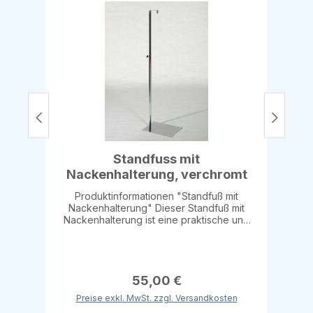
Rückenhalterung für zusätzlichen Halt
Dieser Fuß für Torso ist perfekt geeignet
für die professionelle Präsentation von
Torso-Modellen in Ateliers, Ausstellungen
oder Schaufenstern.
Standfuss mit
Nackenhalterung, verchromt
Produktinformationen "Standfuß mit
Nackenhalterung" Dieser Standfuß mit
Nackenhalterung ist eine praktische und
flexible Lösung zur sicheren Präsentation
von Mannequins, Büsten oder anderen
Modellen. Durch die verstellbare Höhe und
stabile Bauweise eignet sich der Standfuß
hervorragend für den Einsatz in
55,00 €
Schaufenstern oder Ausstellungen.
Preise exkl. MwSt. zzgl. Versandkosten
Produktdetails: Fußplatte: 300 x 400 mm