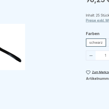
Inhalt:
25 Stüc
Preise exkl. 
aus
Farben
schwarz
Produkt 
Zum Merkze
Artikelnumm