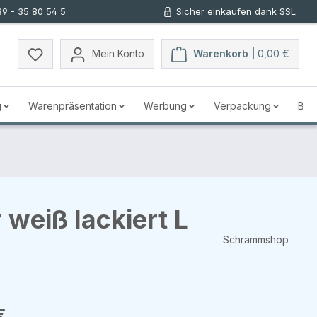
89 - 35 80 54 5
Sicher einkaufen dank SSL
Mein Konto
Warenkorb |
0,00 €
g
Warenpräsentation
Werbung
Verpackung
Bus
weiß lackiert L
Schrammshop
s:
€