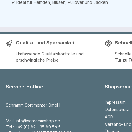
✔ Ideal für Hemden, Blusen, Pullover und Jacken
Qualität und Sparsamkeit
Schnel
Umfassende Qualitätskontrolle und
Schnell
erschwingliche Preise
Tür zu T
Service-Hotline
Shopservic
Impressum
Schramm Sortimenter GmbH
Datenschutz
AGB
Mail: info@schrammshop.de
Versand- und
Tel.: +49 (0) 89 - 35 80 54 5
Über uns