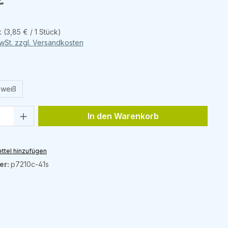
k
(3,85 € / 1 Stück)
MwSt. zzgl. Versandkosten
wählen
weiß
Anzahl: Gib den gewünschten Wert ein 
In den Warenkorb
ttel hinzufügen
er:
p7210c-41s