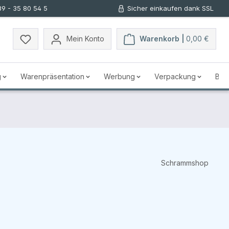
89 - 35 80 54 5
Sicher einkaufen dank SSL
Mein Konto
Warenkorb |
0,00 €
g
Warenpräsentation
Werbung
Verpackung
Bus
Schrammshop
s: