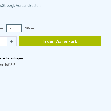
MwSt. zzgl. Versandkosten
hlen
cm
25cm
30cm
Anzahl: Gib den gewünschten Wert ein 
In den Warenkorb
ttel hinzufügen
er:
k61615