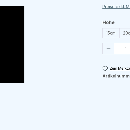
Preise exkl. 
auswä
Höhe
15cm
20
Produkt 
Zum Merkze
Artikelnumm