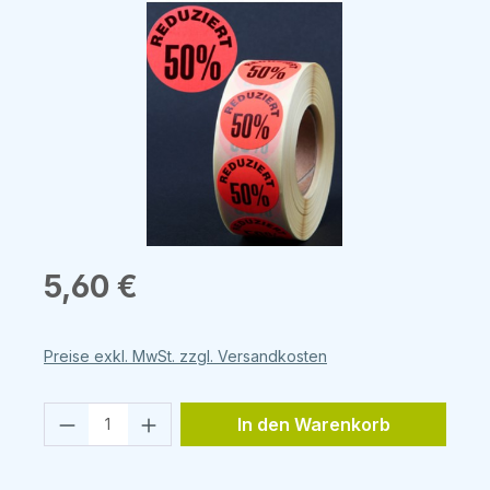
Bildergalerie überspringen
Regulärer Preis:
5,60 €
Preise exkl. MwSt. zzgl. Versandkosten
Produkt Anzahl: Gib den gewünschten 
In den Warenkorb