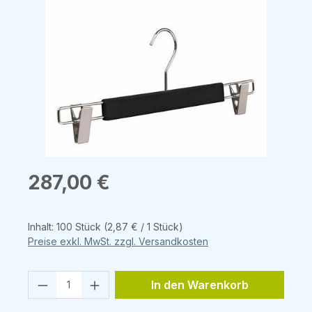
Bildergalerie überspringen
Regulärer Preis:
287,00 €
Inhalt:
100 Stück
(2,87 € / 1 Stück)
Preise exkl. MwSt. zzgl. Versandkosten
Produkt Anzahl: Gib den gewünschten 
In den Warenkorb