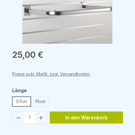
Regulärer Preis:
25,00 €
Preise exkl. MwSt. zzgl. Versandkosten
auswählen
Länge
57cm
95cm
Produkt Anzahl: Gib den gewünschten 
In den Warenkorb