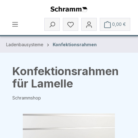
Zum Hauptinhalt springen
0,00 €
Ladenbausysteme
Konfektionsrahmen
Konfektionsrahmen
für Lamelle
Schrammshop
Bildergalerie überspringen