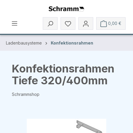
Zum Hauptinhalt springen
0,00 €
Ladenbausysteme
Konfektionsrahmen
Konfektionsrahmen
Tiefe 320/400mm
Schrammshop
Bildergalerie überspringen