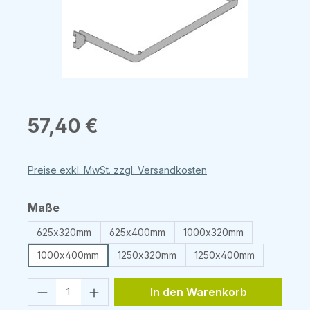
Regulärer Preis:
57,40 €
Preise exkl. MwSt. zzgl. Versandkosten
auswählen
Maße
625x320mm
625x400mm
1000x320mm
1000x400mm
1250x320mm
1250x400mm
Produkt Anzahl: Gib den gewünschten 
In den Warenkorb