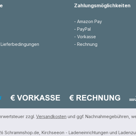
e
Zahlungsmöglichkeiten
- Amazon Pay
- PayPal
- Vorkasse
 Lieferbedingungen
- Rechnung
ehrwertsteuer zzgl.
Versandkosten
und ggf. Nachnahmegebühren, we
6 Schrammshop.de, Kirchseeon - Ladeneinrichtungen und Ladenz