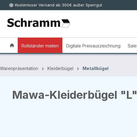
Kostenloser Versand ab 300€ außer Sperrgut
 Hauptinhalt springen
Zur Suche springen
Zur Hauptnavigation springen
Rollständer mieten
Digitale Preisauszeichnung
Sale
Warenpräsentation
Kleiderbügel
Metallbügel
Mawa-Kleiderbügel "L" 
Bildergalerie überspringen