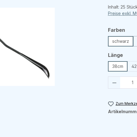
Inhalt:
25 Stüc
Preise exkl. 
aus
Farben
schwarz
ausw
Länge
38cm
42
Produkt 
Zum Merkze
Artikelnumm