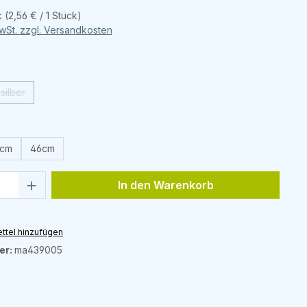
k
(2,56 € / 1 Stück)
MwSt. zzgl. Versandkosten
wählen
silber
(Diese Option ist zurzeit nicht verfügbar.)
ählen
cm
46cm
Anzahl: Gib den gewünschten Wert ein 
In den Warenkorb
ttel hinzufügen
er:
ma439005