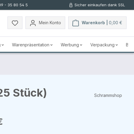
89 - 35 80 54 5
Sicher einkaufen dank SSL
Mein Konto
Warenkorb |
0,00 €
g
Warenpräsentation
Werbung
Verpackung
Bus
25 Stück)
Schrammshop
s:
€