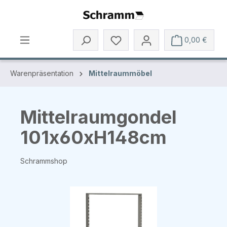
Zum Hauptinhalt springen
0,00 €
Warenpräsentation
Mittelraummöbel
Mittelraumgondel
101x60xH148cm
Schrammshop
Bildergalerie überspringen