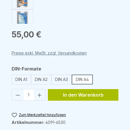
Regulärer Preis:
55,00 €
Preise exkl. MwSt. zzgl. Versandkosten
auswählen
DIN-Formate
DIN A1
DIN A2
DIN A3
DIN A4
Produkt Anzahl: Gib den gewünschten 
In den Warenkorb
Zum Merkzettel hinzufügen
Artikelnummer:
4091-6530