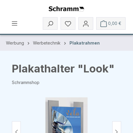
Zum Hauptinhalt springen
0,00 €
Werbung
Werbetechnik
Plakatrahmen
Plakathalter "Look"
Schrammshop
Bildergalerie überspringen