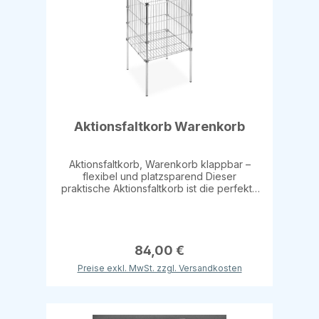
Aktionsfaltkorb Warenkorb
Aktionsfaltkorb, Warenkorb klappbar –
flexibel und platzsparend Dieser
praktische Aktionsfaltkorb ist die perfekte
Lösung für die Präsentation von Produkten
in Ihrem Verkaufsraum. Der Korb ist
klappbar und lässt sich bei Nichtgebrauch
einfach verstauen. Der Einlegeboden ist
auf 3 Ebenen verstellbar, um verschiedene
84,00 €
Produkthöhen zu berücksichtigen. Maße:
Preise exkl. MwSt. zzgl. Versandkosten
45 x 45 x 46 cm (Höhe) Gesamthöhe: 75
cm Der Korb ist mit einer hochwertigen
verchromten Oberfläche ausgestattet, die
ihm eine moderne und elegante Optik