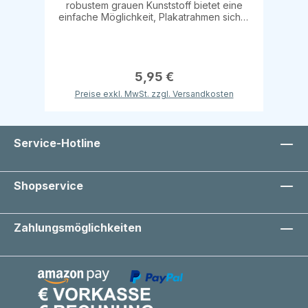
robustem grauen Kunststoff bietet eine
einfache Möglichkeit, Plakatrahmen sicher
an Glasflächen oder anderen glatten
Oberflächen zu befestigen. Der Saugfuß
hat einen Durchmesser von 160mm und
eine Aufnahme mit einem Durchmesser von
12mm, die eine feste Verbindung zum
5,95 €
Plakatrahmen ermöglicht. Details: Material:
Preise exkl. MwSt. zzgl. Versandkosten
Kunststoff, grau Durchmesser: 160mm
Aufnahme-Durchmesser: 12mm Ideal für die
flexible Präsentation von Plakaten an
Fenstern oder glatten Oberflächen!
Service-Hotline
Shopservice
Zahlungsmöglichkeiten