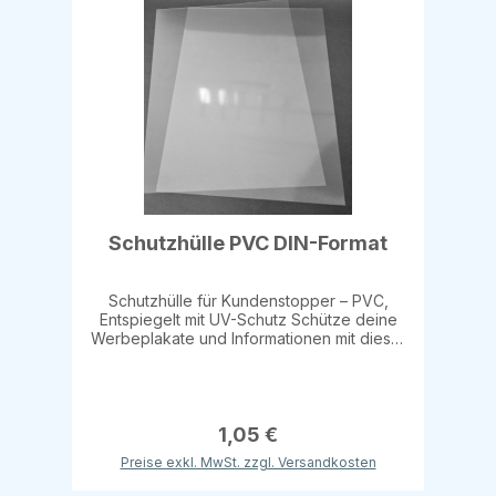
verleiht.
Schutzhülle PVC DIN-Format
Schutzhülle für Kundenstopper – PVC,
Entspiegelt mit UV-Schutz Schütze deine
Werbeplakate und Informationen mit dieser
hochwertigen Schutzhülle für
Kundenstopper. Die PVC-Hülle ist
entspiegelnd und bietet zusätzlich einen
UV-Schutz, um deine Drucke vor
Sonnenstrahlen und Abnutzung zu
1,05 €
bewahren. Perfekt geeignet für den
Preise exkl. MwSt. zzgl. Versandkosten
Außeneinsatz und eine klare, ungestörte
Sicht auf die Werbung. Details: Material: