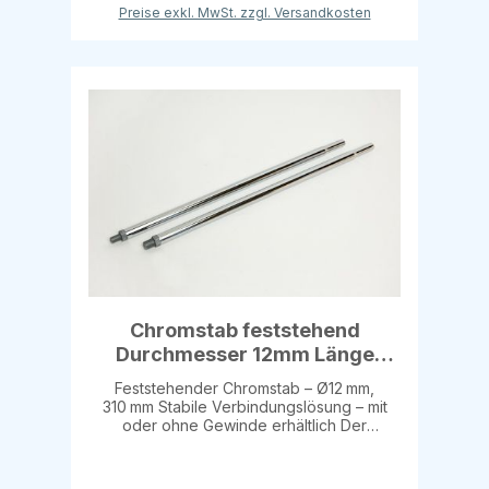
Lösung für vielseitige Anwendungen im
Preise exkl. MwSt. zzgl. Versandkosten
Ladenbau und Displaybereich. Die
hochwertige Verzinkung schützt den Stab
dauerhaft vor Korrosion und macht ihn
ideal für den täglichen Einsatz – auch bei
hoher Beanspruchung. Produktdetails:
Durchmesser: 8 mm / 12 mm (reduziert)
Länge: 300 mm Material: Stahl, verzinkt
Einsatzbereich: passend für T-Stücke und
Verbindungselemente Dieser Chromstab ist
eine stabile und praktische Lösung für
präzise Verbindungen – ideal für
Systemkomponenten, Plakatrahmen oder
Halterungen im gewerblichen Einsatz.
Chromstab feststehend
Durchmesser 12mm Länge
310mm
Feststehender Chromstab – Ø12 mm,
310 mm Stabile Verbindungslösung – mit
oder ohne Gewinde erhältlich Der
feststehende Chromstab mit einem
Durchmesser von 12 mm und einer festen
Länge von 310 mm überzeugt durch hohe