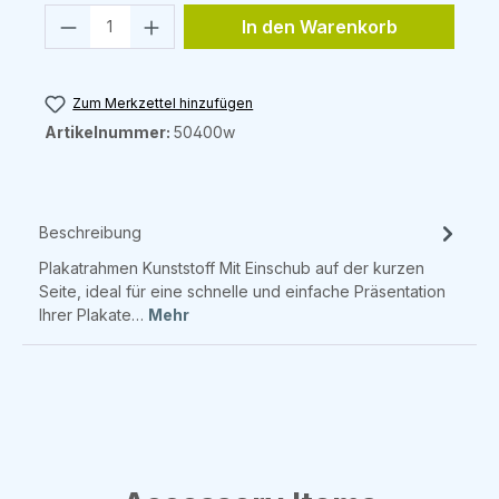
Produkt Anzahl: Gib den gewünschten 
In den Warenkorb
Zum Merkzettel hinzufügen
Artikelnummer:
50400w
Beschreibung
Plakatrahmen Kunststoff Mit Einschub auf der kurzen
Seite, ideal für eine schnelle und einfache Präsentation
Ihrer Plakate…
Mehr
Produktgalerie überspringen