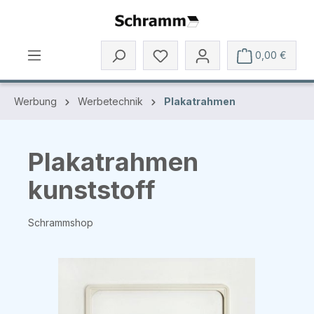
Zum Hauptinhalt springen
0,00 €
Werbung
Werbetechnik
Plakatrahmen
Plakatrahmen
kunststoff
Schrammshop
Bildergalerie überspringen