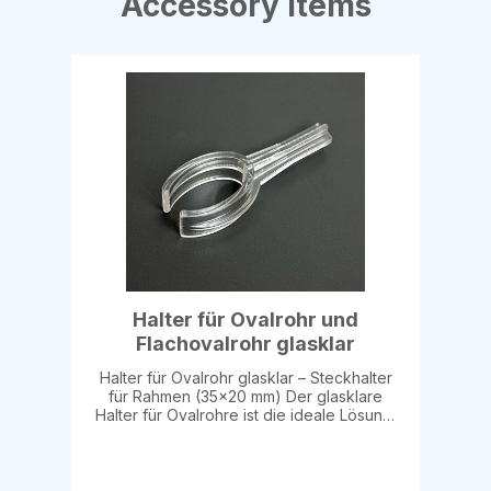
Accessory Items
Halter für Ovalrohr und
Flachovalrohr glasklar
Halter für Ovalrohr glasklar – Steckhalter
für Rahmen (35×20 mm) Der glasklare
Halter für Ovalrohre ist die ideale Lösung,
um Preisschilder- oder Info­rahmen sicher
und stabil an einem Ovalrohr mit 35×20 mm
anzubringen. Der Halter lässt sich einfach
auf das Rohr aufstecken und bietet eine