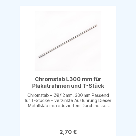
PVC, entspiegelnd mit UV-Schutz Erhältlich
in den DIN-Formaten: DIN A1 DIN A4 DIN A5
DIN A6 Ideal für den Schutz von
Werbematerialien in Kundenstoppern oder
Aufstellern im Außenbereich.
Chromstab L300 mm für
Plakatrahmen und T-Stück
Chromstab – Ø8/12 mm, 300 mm Passend
für T-Stücke – verzinkte Ausführung Dieser
Metallstab mit reduziertem Durchmesser
von 8 mm an einem Ende und 12 mm am
anderen ist speziell für den Einsatz mit T-
Stücken konzipiert. Mit einer festen Länge
von 300 mm und verzinkter Oberfläche
bietet er eine zuverlässige, langlebige
2,70 €