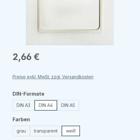
Regulärer Preis:
2,66 €
Preise exkl. MwSt. zzgl. Versandkosten
auswählen
DIN-Formate
DIN A3
DIN A4
DIN A5
auswählen
Farben
grau
transparent
weiß