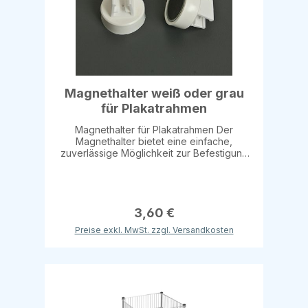
anderen Orten, an denen eine klare und
moderne Präsentation gefragt ist.
Magnethalter weiß oder grau
für Plakatrahmen
Magnethalter für Plakatrahmen Der
Magnethalter bietet eine einfache,
zuverlässige Möglichkeit zur Befestigung
von Plakaten und Rahmen an metallischen
Oberflächen. Mit einer Tragkraft von 4 kg
und einem Durchmesser von 30 mm sorgt
er für sicheren Halt und einen stabilen Sitz
Ihrer Plakatrahmen. Details: Tragkraft: 4 kg
3,60 €
Durchmesser: 30 mm Erhältlich in den
Preise exkl. MwSt. zzgl. Versandkosten
Farben: Weiß Grau Dieser Magnethalter ist
die ideale Lösung, um Plakatrahmen
schnell und flexibel zu montieren. Perfekt
geeignet für den Einsatz in Geschäften,
Büros oder auf Messen!