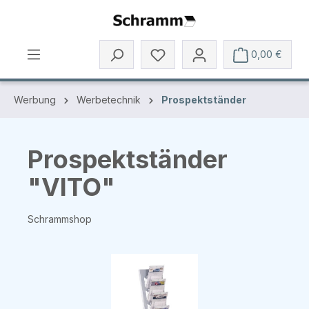
Zum Hauptinhalt springen
0,00 €
Werbung
Werbetechnik
Prospektständer
Prospektständer
"VITO"
Schrammshop
Bildergalerie überspringen