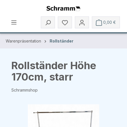
Zum Hauptinhalt springen
0,00 €
Warenpräsentation
Rollständer
Rollständer Höhe
170cm, starr
Schrammshop
Bildergalerie überspringen