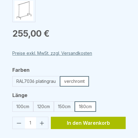
Regulärer Preis:
255,00 €
Preise exkl. MwSt. zzgl. Versandkosten
auswählen
Farben
RAL7036 platingrau
verchromt
auswählen
Länge
100cm
120cm
150cm
180cm
Produkt Anzahl: Gib den gewünschten 
In den Warenkorb