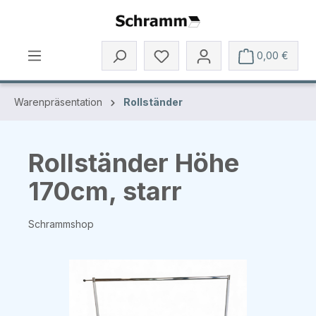
Zum Hauptinhalt springen
0,00 €
Warenpräsentation
Rollständer
Rollständer Höhe
170cm, starr
Schrammshop
Bildergalerie überspringen