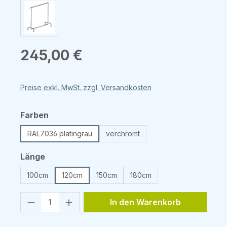
Regulärer Preis:
245,00 €
Preise exkl. MwSt. zzgl. Versandkosten
auswählen
Farben
RAL7036 platingrau
verchromt
auswählen
Länge
100cm
120cm
150cm
180cm
Produkt Anzahl: Gib den gewünschten 
In den Warenkorb