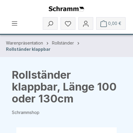
Zum Hauptinhalt springen
0,00 €
Warenpräsentation
Rollständer
Rollständer klappbar
Rollständer
klappbar, Länge 100
oder 130cm
Schrammshop
Bildergalerie überspringen