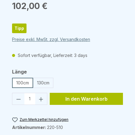
Regulärer Preis:
102,00 €
Tipp
Preise exkl. MwSt. zzgl. Versandkosten
Sofort verfügbar, Lieferzeit: 3 days
auswählen
Länge
100cm
130cm
Produkt Anzahl: Gib den gewünschten 
In den Warenkorb
Zum Merkzettel hinzufügen
Artikelnummer:
220-510