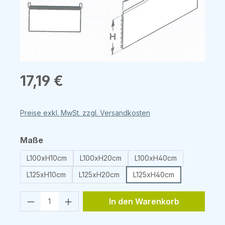
Regulärer Preis:
17,19 €
Preise exkl. MwSt. zzgl. Versandkosten
auswählen
Maße
L100xH10cm
L100xH20cm
L100xH40cm
L125xH10cm
L125xH20cm
L125xH40cm
Produkt Anzahl: Gib den gewünschten 
In den Warenkorb