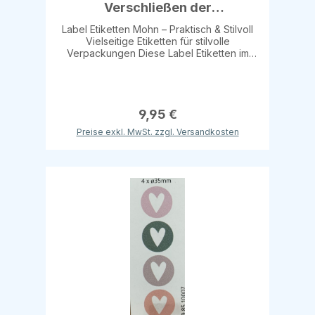
Verschließen der
Papiertaschen, "Mohn"
Label Etiketten Mohn – Praktisch & Stilvoll
Vielseitige Etiketten für stilvolle
Verpackungen Diese Label Etiketten im
Motiv „Mohn“ eignen sich ideal zum
Verschließen von Seidenpapier,
Papiertüten oder anderen Verpackungen.
Das fröhliche Mohn-Motiv verleiht Ihrer
Präsentation eine natürliche und
9,95 €
ansprechende Optik. Mit den Maßen 35 x
Preise exkl. MwSt. zzgl. Versandkosten
135 mm sind die Etiketten vielseitig
einsetzbar und besonders praktisch für
Einzelhandel, Boutiquen oder
Geschenkverpackungen. Produktdetails
Maße: 35 x 135 mm Motiv: Mohn
Verpackungseinheit: 200 Stück
Anwendung: Verschließen von
Seidenpapier, Papiertüten oder anderen
Verpackungen Vorteile Stilvolles Mohn-
Motiv für ansprechende Präsentation
Vielseitig einsetzbar auf unterschiedlichen
Verpackungen Praktische
Verpackungseinheit für den
professionellen Einsatz Ideal für
Einzelhandel, Boutiquen oder