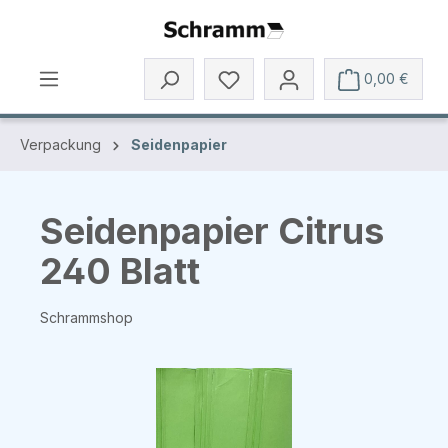
Zum Hauptinhalt springen
0,00 €
Verpackung
Seidenpapier
Seidenpapier Citrus
240 Blatt
Schrammshop
Bildergalerie überspringen