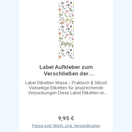
Label Aufkleber zum
Verschließen der
Papiertaschen, "Wiese"
Label Etiketten Wiese – Praktisch & Stilvoll
Vielseitige Etiketten für ansprechende
Verpackungen Diese Label Etiketten im
Motiv „Wiese“ eignen sich perfekt zum
Verschließen von Seidenpapier,
Papiertüten oder anderen Verpackungen.
Das frische Wiesenmotiv verleiht jeder
Präsentation eine natürliche, stilvolle Note.
9,95 €
Mit den Maßen 35 x 135 mm sind die
Preise exkl. MwSt. zzgl. Versandkosten
Etiketten flexibel einsetzbar und ideal für