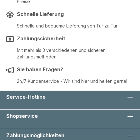
Preise
Designs für eine stilvolle Präsentation Vier
Farben für vielseitige Einsatzmöglichkeiten
Praktische Verpackungseinheit für den
Schnelle Lieferung
professionellen oder privaten Gebrauch
Ideal für Einzelhandel, Boutiquen oder
Schnelle und bequeme Lieferung von Tür zu Tür
kreative Geschenkideen Anwendung
Perfekt zum stilvollen Verschließen von
Zahlungssicherheit
Seidenpapier, als dekorativer Akzent für
Produkte oder für kreative
Geschenkverpackungen.
Mit mehr als 3 verschiedenen und sicheren
Zahlungsmethoden
Sie haben Fragen?
24/7 Kundenservice - Wir sind hier und helfen gerne!
Service-Hotline
Shopservice
Zahlungsmöglichkeiten