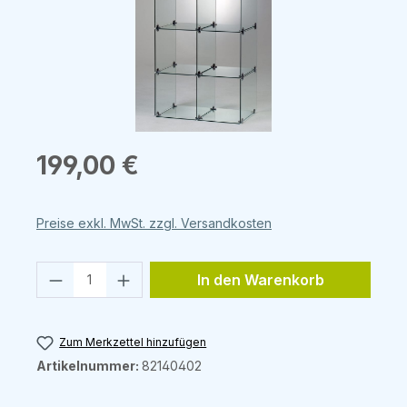
Regulärer Preis:
199,00 €
Preise exkl. MwSt. zzgl. Versandkosten
Produkt Anzahl: Gib den gewünschten 
In den Warenkorb
Zum Merkzettel hinzufügen
Artikelnummer:
82140402