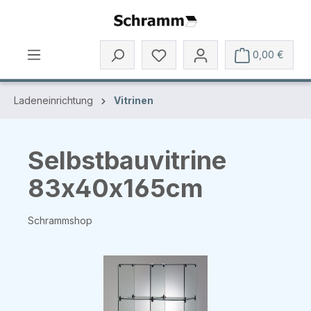
Zum Hauptinhalt springen
0,00 €
Ladeneinrichtung
Vitrinen
Selbstbauvitrine
83x40x165cm
Schrammshop
Bildergalerie überspringen