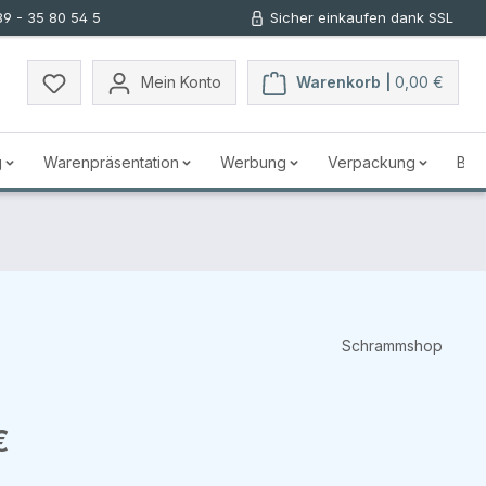
89 - 35 80 54 5
Sicher einkaufen dank SSL
Mein Konto
Warenkorb |
0,00 €
g
Warenpräsentation
Werbung
Verpackung
Bus
Schrammshop
s:
€