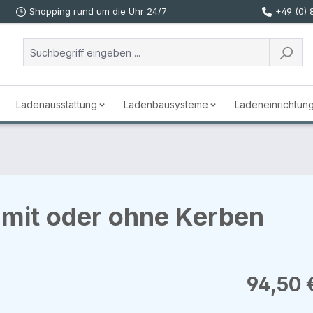
Shopping rund um die Uhr 24/7
+49 (0) 
Ladenausstattung
Ladenbausysteme
Ladeneinrichtun
 mit oder ohne Kerben
Regulärer Prei
94,50 