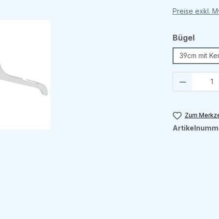
Preise exkl. 
auswä
Bügel
39cm mit Ke
Produkt 
Zum Merkze
Artikelnumm