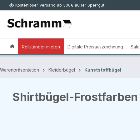
Kostenloser Versand ab 300€ außer Sperrgut
 Hauptinhalt springen
Zur Suche springen
Zur Hauptnavigation springen
Rollständer mieten
Digitale Preisauszeichnung
Sale
Warenpräsentation
Kleiderbügel
Kunststoffbügel
Shirtbügel-Frostfarben
Bildergalerie überspringen