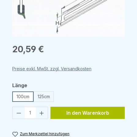
Regulärer Preis:
20,59 €
Preise exkl. MwSt. zzgl. Versandkosten
auswählen
Länge
100cm
125cm
Produkt Anzahl: Gib den gewünschten 
In den Warenkorb
Zum Merkzettel hinzufügen