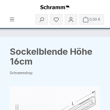
Zum Hauptinhalt springen
0,00 €
Sockelblende Höhe
16cm
Schrammshop
Bildergalerie überspringen