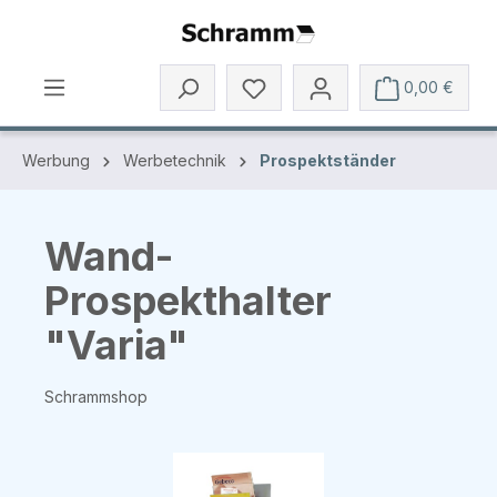
Zum Hauptinhalt springen
0,00 €
Werbung
Werbetechnik
Prospektständer
Wand-
Prospekthalter
"Varia"
Schrammshop
Bildergalerie überspringen